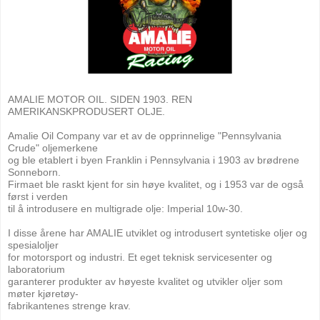
AMALIE MOTOR OIL. SIDEN 1903. REN
AMERIKANSKPRODUSERT OLJE.
Amalie Oil Company var et av de opprinnelige "Pennsylvania
Crude" oljemerkene
og ble etablert i byen Franklin i Pennsylvania i 1903 av brødrene
Sonneborn.
Firmaet ble raskt kjent for sin høye kvalitet, og i 1953 var de også
først i verden
til å introdusere en multigrade olje: Imperial 10w-30.
I disse årene har AMALIE utviklet og introdusert syntetiske oljer og
spesialoljer
for motorsport og industri. Et eget teknisk servicesenter og
laboratorium
garanterer produkter av høyeste kvalitet og utvikler oljer som
møter kjøretøy-
fabrikantenes strenge krav.