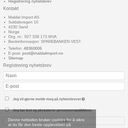
Registrering nyhetsbrev
Kontakt
Maldal Import AS
Suldalsvegen 10
4230 Sand
Norge
Org. nr.: 927 338 173 MVA
Bankinformasjon: SPAREBANKEN VEST
Telefon:
48360006
E-post
:
post@maldalimport.no
Sitemap
Registrering nyhetsbrev
Jeg vil gjerne melde meg på nyhetsbrevet
Jeg har lest og aksepterer personvernpolitikken.
Denne nettsiden bruker cookies for å sikre
Godkjenn
at du får den beste opplevelsen på