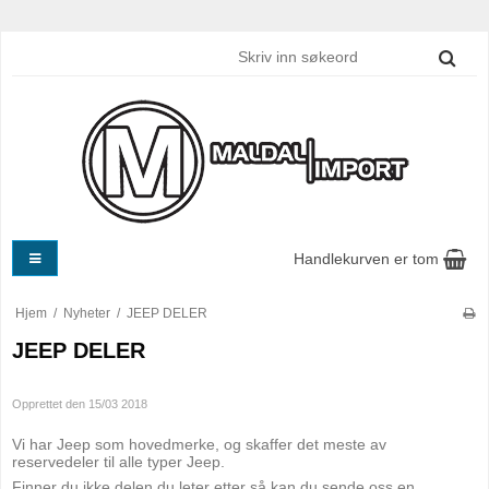
Handlekurven er tom
Hjem
/
Nyheter
/
JEEP DELER
JEEP DELER
Opprettet den
15/03 2018
Vi har Jeep som hovedmerke, og skaffer det meste av
reservedeler til alle typer Jeep.
Finner du ikke delen du leter etter så kan du sende oss en