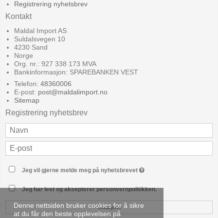
Registrering nyhetsbrev
Kontakt
Maldal Import AS
Suldalsvegen 10
4230 Sand
Norge
Org. nr.: 927 338 173 MVA
Bankinformasjon: SPAREBANKEN VEST
Telefon:
48360006
E-post
:
post@maldalimport.no
Sitemap
Registrering nyhetsbrev
Jeg vil gjerne melde meg på nyhetsbrevet
Jeg har lest og aksepterer personvernpolitikken.
Denne nettsiden bruker cookies for å sikre
Godkjenn
at du får den beste opplevelsen på