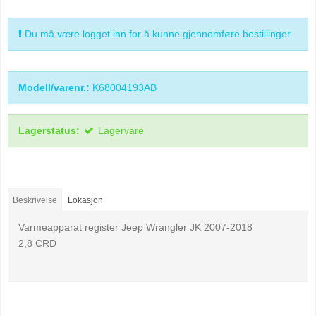
Du må være logget inn for å kunne gjennomføre bestillinger
Modell/varenr.:
K68004193AB
Lagerstatus:
Lagervare
Beskrivelse
Lokasjon
Varmeapparat register Jeep Wrangler JK 2007-2018
2,8 CRD