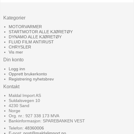
Kategorier
MOTORVARMER
STARTMOTOR ALLE KJØRETØY
DYNAMO ALLE KJØRETØY
FLUID FILM ANTIRUST
CHRYSLER
Vis mer
Din konto
Logg inn
Opprett brukerkonto
Registrering nyhetsbrev
Kontakt
Maldal Import AS
Suldalsvegen 10
4230 Sand
Norge
Org. nr.: 927 338 173 MVA
Bankinformasjon: SPAREBANKEN VEST
Telefon:
48360006
E-post
:
post@maldalimport.no