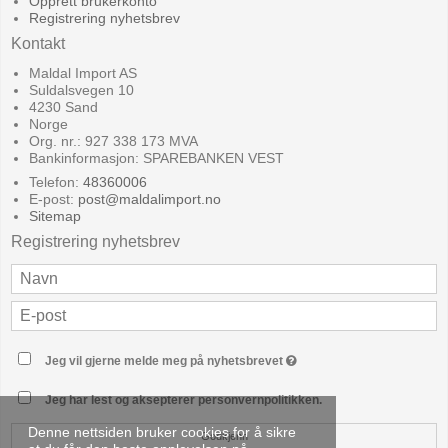
Opprett brukerkonto
Registrering nyhetsbrev
Kontakt
Maldal Import AS
Suldalsvegen 10
4230 Sand
Norge
Org. nr.: 927 338 173 MVA
Bankinformasjon: SPAREBANKEN VEST
Telefon:
48360006
E-post
:
post@maldalimport.no
Sitemap
Registrering nyhetsbrev
Jeg vil gjerne melde meg på nyhetsbrevet
Jeg har lest og aksepterer personvernpolitikken.
Denne nettsiden bruker cookies for å sikre
Godkjenn