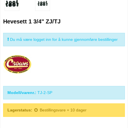
Hevesett 1 3/4" ZJ/TJ
Du må være logget inn for å kunne gjennomføre bestillinger
Modell/varenr.:
TJ-2-SP
Lagerstatus:
Bestillingsvare + 10 dager