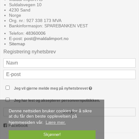
Suldalsvegen 10
4230 Sand
Norge
Org. nr.: 927 338 173 MVA
Bankinformasjon: SPAREBANKEN VEST
Telefon:
48360006
E-post
:
post@maldalimport.no
Sitemap
Registrering nyhetsbrev
Jeg vil gjerne melde meg på nyhetsbrevet
Jeg har lest og aksepterer personvernpolitikken.
Denne nettsiden bruker cookies for å sikre
Godkjenn
at du får den beste opplevelsen på
hjemmesiden vår.
Lære mer.
Facebook
Skjønner!