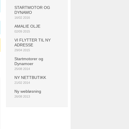
STARTMOTOR OG
DYNAMO
16/02 2016
AMALIE OLJE
02/09 2015
VI FLYTTER TIL NY
ADRESSE
29/04 2015
Startmotorer og
Dynamoer
25/08 2014
NY NETTBUTIKK
21/02 2014
Ny webløsning
26/08 2013