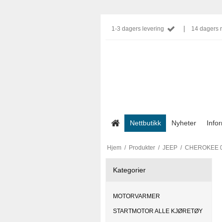
|
1-3 dagers levering
14 dagers r
Nettbutikk
Nyheter
Info
Hjem
/
Produkter
/
JEEP
/
CHEROKEE 02
Kategorier
MOTORVARMER
STARTMOTOR ALLE KJØRETØY