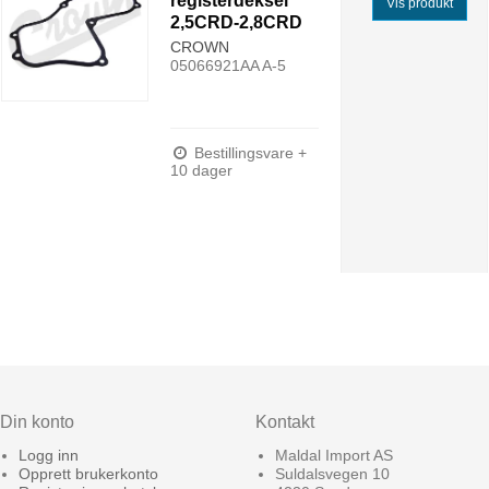
registerdeksel
Vis produkt
2,5CRD-2,8CRD
CROWN
05066921AA A-5
Bestillingsvare +
10 dager
Din konto
Kontakt
Logg inn
Maldal Import AS
Opprett brukerkonto
Suldalsvegen 10