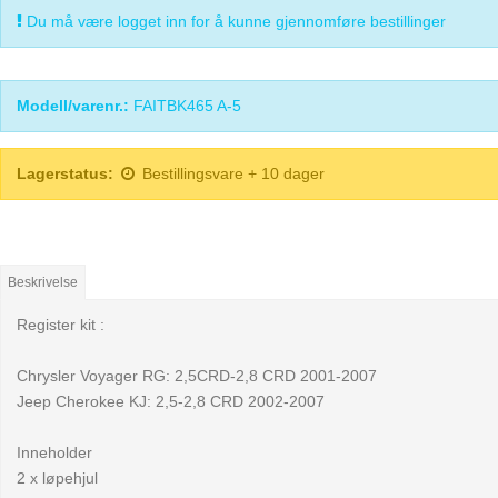
Du må være logget inn for å kunne gjennomføre bestillinger
Modell/varenr.:
FAITBK465 A-5
Lagerstatus:
Bestillingsvare + 10 dager
Beskrivelse
Register kit :
Chrysler Voyager RG: 2,5CRD-2,8 CRD 2001-2007
Jeep Cherokee KJ: 2,5-2,8 CRD 2002-2007
Inneholder
2 x løpehjul