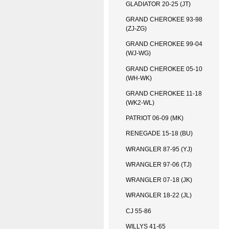
GLADIATOR 20-25 (JT)
GRAND CHEROKEE 93-98
(ZJ-ZG)
GRAND CHEROKEE 99-04
(WJ-WG)
GRAND CHEROKEE 05-10
(WH-WK)
GRAND CHEROKEE 11-18
(WK2-WL)
PATRIOT 06-09 (MK)
RENEGADE 15-18 (BU)
WRANGLER 87-95 (YJ)
WRANGLER 97-06 (TJ)
WRANGLER 07-18 (JK)
WRANGLER 18-22 (JL)
CJ 55-86
WILLYS 41-65