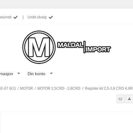
|
eturrett
Unikt utvalg
rmasjon
Din konto
-07 (KJ)
/
MOTOR
/
MOTOR 2,5CRD - 2,8CRD
/
Register kit 2,5-2,8 CRD KJ/