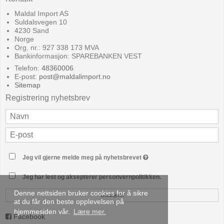
Maldal Import AS
Suldalsvegen 10
4230 Sand
Norge
Org. nr.: 927 338 173 MVA
Bankinformasjon: SPAREBANKEN VEST
Telefon:
48360006
E-post
:
post@maldalimport.no
Sitemap
Registrering nyhetsbrev
Jeg vil gjerne melde meg på nyhetsbrevet
Jeg har lest og aksepterer personvernpolitikken.
Denne nettsiden bruker cookies for å sikre
Godkjenn
at du får den beste opplevelsen på
hjemmesiden vår.
Lære mer.
Facebook